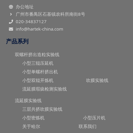
办公地址
广州市番禺区石基镇农科所南街8号
020-34837127
info@hartek-china.com
产品系列
双螺杆挤出造粒实验线
小型三辊压延机
小型单螺杆挤出机
小型双辊开炼机
吹膜实验线
流延膜瑕疵检测实验线
流延膜实验线
三层共挤吹膜实验线
小型密炼机
小型压片机
关于哈尔
联系我们