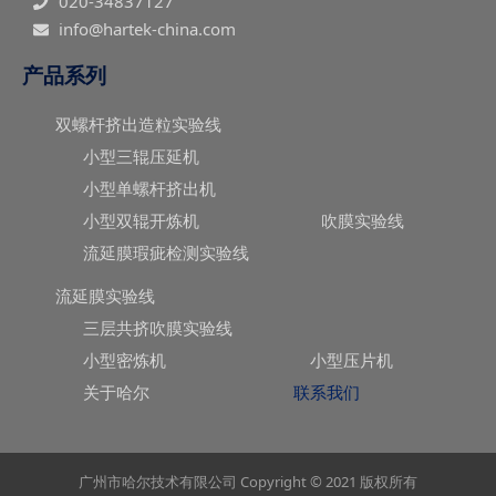
020-34837127
info@hartek-china.com
产品系列
双螺杆挤出造粒实验线
小型三辊压延机
小型单螺杆挤出机
小型双辊开炼机
吹膜实验线
流延膜瑕疵检测实验线
流延膜实验线
三层共挤吹膜实验线
小型密炼机
小型压片机
关于哈尔
联系我们
广州市哈尔技术有限公司 Copyright © 2021 版权所有