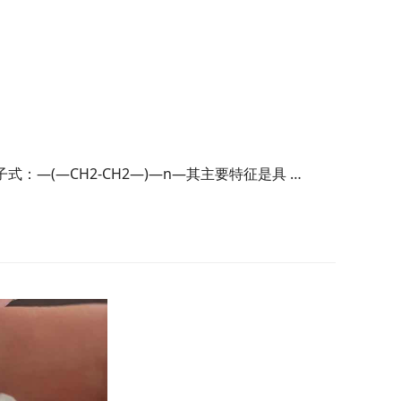
：—(—CH2-CH2—)—n—其主要特征是具 …