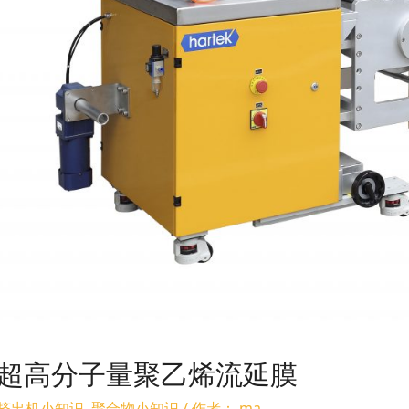
超高分子量聚乙烯流延膜
挤出机小知识
,
聚合物小知识
/ 作者：
ma