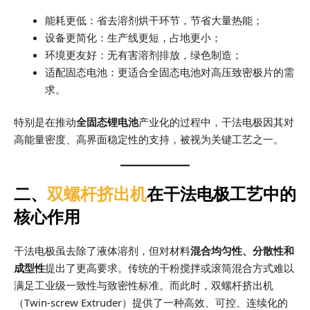
能耗更低：省去溶剂烘干环节，节省大量热能；
设备更简化：生产线更短，占地更小；
环境更友好：无有害溶剂排放，绿色制造；
适配固态电池：更适合全固态电池对高压致密极片的需
求。
特别是在推动
全固态锂电池
产业化的过程中，干法电极因其对
高能量密度、高界面稳定性的支持，被视为关键工艺之一。
二、
双螺杆挤出机
在干法电极工艺中的
核心作用
干法电极虽去除了液体溶剂，但对材料
混合均匀性、分散性和
成型性
提出了更高要求。传统的干粉搅拌或滚筒混合方式难以
满足工业级一致性与致密性标准。而此时，双螺杆挤出机
（Twin-screw Extruder）提供了一种高效、可控、连续化的