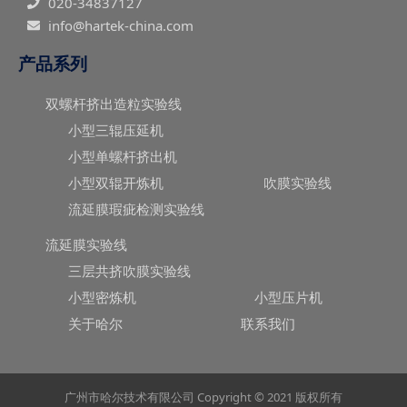
020-34837127
info@hartek-china.com
产品系列
双螺杆挤出造粒实验线
小型三辊压延机
小型单螺杆挤出机
小型双辊开炼机
吹膜实验线
流延膜瑕疵检测实验线
流延膜实验线
三层共挤吹膜实验线
小型密炼机
小型压片机
关于哈尔
联系我们
广州市哈尔技术有限公司 Copyright © 2021 版权所有