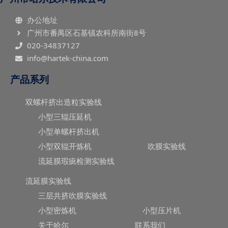
办公地址
广州市番禺区石基镇农科所南街8号
020-34837127
info@hartek-china.com
产品系列
双螺杆挤出造粒实验线
小型三辊压延机
小型单螺杆挤出机
小型双辊开炼机
吹膜实验线
流延膜瑕疵检测实验线
流延膜实验线
三层共挤吹膜实验线
小型密炼机
小型压片机
关于哈尔
联系我们