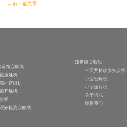
←
前一篇文章
流延膜实验线
出造粒实验线
三层共挤吹膜实验线
辊压延机
小型密炼机
螺杆挤出机
小型压片机
辊开炼机
关于哈尔
验线
联系我们
瑕疵检测实验线