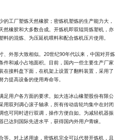
少的工厂塑炼天然橡胶；密炼机塑炼的生产能力大，
天然橡胶和大多数合成。开炼机即双辊筒炼塑机，亦
塑料的混炼、为压延机喂料和配合炼机压片使用。
、外形大致相似。20世纪90年代以来，中国对开炼
条件和减小占地面积。目前，国内一些主要生产厂家
装在接料盘下面，在机架上设置了翻料装置，采用了
努力提高设备的使用寿命等。
满足用户各方面的要求。如大连冰山橡塑股份有限公
采用双列调心滚子轴承，所有传动齿轮均集中在封闭
调也可同时进行双调，操作方便自如。为减轻机器振
器已达到国际先进水平，获得国内外用户青睐。
合等。对上述用途，密炼机完全可以代替开炼机，且