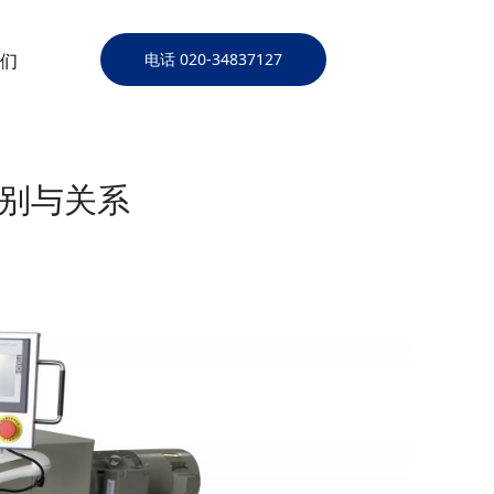
们
电话 020-34837127
别与关系