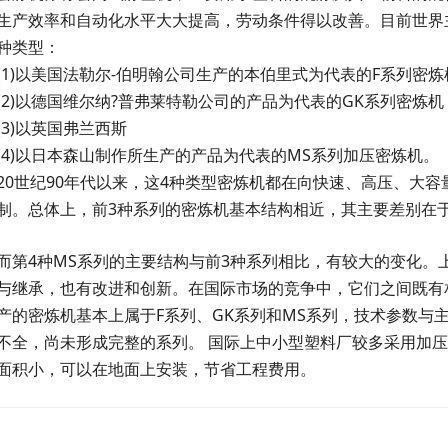
生产效率和自动化水平大大提高，劳动条件得以改善。目前世界
种类型：
(1)以美国法勒尔-伯明翰公司生产的本伯里式为代表的F系列密炼
(2)以德国维尔纳?普弗莱特勒公司的产品为代表的GK系列密炼机
(3)以英国弗兰西斯
(4)以日本森山制作所生产的产品为代表的MS系列加压密炼机。
20世纪90年代以来，这4种类型密炼机都在向快速、高压、大
制。总体上，前3种系列的密炼机基本结构相近，其主要差别在
而第4种MS系列的主要结构与前3种系列相比，有较大的变化。
与继承，也有改进和创新。在国际市场的竞争中，它们之间既有
产的密炼机基本上属于F系列、GK系列和MS系列，技术参数与
不全，尚未形成完整的系列。 国际上中小型塑料厂较多采用加
面积小，可以在地面上安装，节省工程费用。