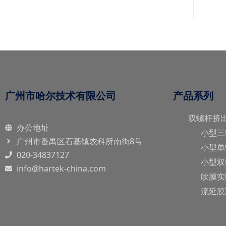
广州市哈尔技术有限公司
产品系列
双螺杆挤
办公地址
小型三
广州市番禺区石基镇农科所南街8号
小型单
020-34837127
小型双
info@hartek-china.com
吹膜实
流延膜