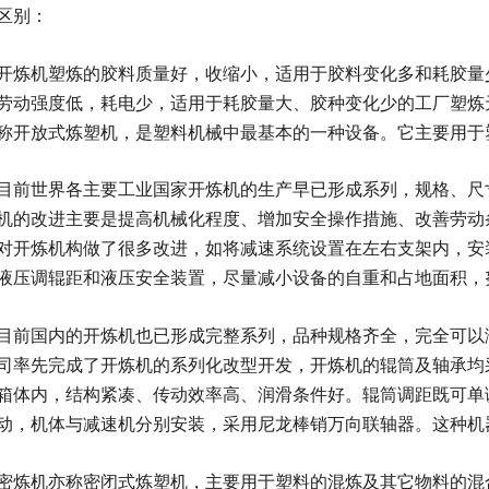
区别：
开炼机塑炼的胶料质量好，收缩小，适用于胶料变化多和耗胶量
劳动强度低，耗电少，适用于耗胶量大、胶种变化少的工厂塑炼
称开放式炼塑机，是塑料机械中最基本的一种设备。它主要用于
目前世界各主要工业国家开炼机的生产早已形成系列，规格、尺寸
机的改进主要是提高机械化程度、增加安全操作措施、改善劳动
对开炼机构做了很多改进，如将减速系统设置在左右支架内，安
液压调辊距和液压安全装置，尽量减小设备的自重和占地面积，
目前国内的开炼机也已形成完整系列，品种规格齐全，完全可以
司率先完成了开炼机的系列化改型开发，开炼机的辊筒及轴承均
箱体内，结构紧凑、传动效率高、润滑条件好。辊筒调距既可单
动，机体与减速机分别安装，采用尼龙棒销万向联轴器。这种机
密炼机亦称密闭式炼塑机，主要用于塑料的混炼及其它物料的混