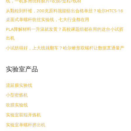
线，一机多用玩转膜片/吹膜/造粒/线材
从颗粒到纤维，200克原料就能纺出合格单丝？哈尔HTCS-16
桌面式单螺杆纺丝实验线，七大行业都在用
PLA降解材料一升温就发黄？高校课题组都在用的这台小试挤
出机
小试纺得好，上大线就翻车？哈尔锥形双螺杆让数据直通量产
实验室产品
流延膜实验线
小型密炼机
吹膜实验线
实验室双辊开炼机
实验室单螺杆挤出机