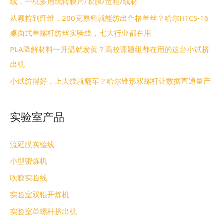
线，一机多用玩转膜片/吹膜/造粒/线材
从颗粒到纤维，200克原料就能纺出合格单丝？哈尔HTCS-16
桌面式单螺杆纺丝实验线，七大行业都在用
PLA降解材料一升温就发黄？高校课题组都在用的这台小试挤
出机
小试纺得好，上大线就翻车？哈尔锥形双螺杆让数据直通量产
实验室产品
流延膜实验线
小型密炼机
吹膜实验线
实验室双辊开炼机
实验室单螺杆挤出机