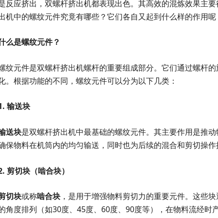
是反应挤出，双螺杆挤出机都表现出色。其高效的混炼效果主要
出机中的螺纹元件究竟有哪些？它们各自又起到什么样的作用呢
什么是螺纹元件？
螺纹元件是双螺杆挤出机螺杆的重要组成部分。它们通过螺杆的
化。根据功能的不同，螺纹元件可以分为以下几类：
1.
输送块
输送块
是双螺杆挤出机中最基础的螺纹元件。其主要作用是推动
确保物料在机筒内的均匀输送，同时也为后续的混合和剪切操作
2.
剪切块（啮合块）
剪切块
或称
啮合块
，是用于增强物料剪切力的重要元件。这些块
的角度排列（如30度、45度、60度、90度等），在物料流经