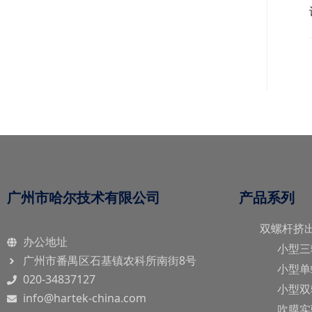
广州市哈尔技术有限公司
产品系列
双螺杆挤
办公地址
小型三
广州市番禺区石基镇农科所南街8号
小型单
020-34837127
小型双
info@hartek-china.com
吹膜实