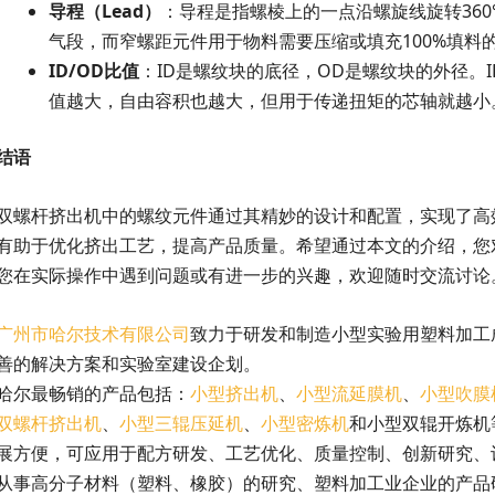
导程（Lead）
：导程是指螺棱上的一点沿螺旋线旋转36
气段，而窄螺距元件用于物料需要压缩或填充100%填料
ID/OD
比值
：ID是螺纹块的底径，OD是螺纹块的外径。I
值越大，自由容积也越大，但用于传递扭矩的芯轴就越小
结语
双螺杆挤出机中的螺纹元件通过其精妙的设计和配置，实现了高
有助于优化挤出工艺，提高产品质量。希望通过本文的介绍，您
您在实际操作中遇到问题或有进一步的兴趣，欢迎随时交流讨论
广州市哈尔技术有限公司
致力于研发和制造小型实验用塑料加工
善的解决方案和实验室建设企划。
哈尔最畅销的产品包括：
小型挤出机
、
小型流延膜机
、
小型吹膜
双螺杆挤出机
、
小型三辊压延机
、
小型密炼机
和小型双辊开炼机
展方便，可应用于配方研发、工艺优化、质量控制、创新研究、
从事高分子材料（塑料、橡胶）的研究、塑料加工业企业的产品