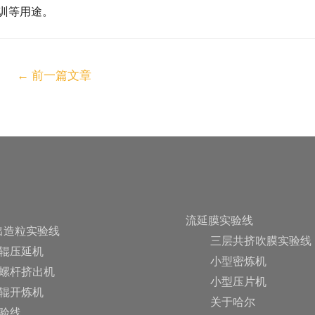
训等用途。
←
前一篇文章
流延膜实验线
出造粒实验线
三层共挤吹膜实验线
辊压延机
小型密炼机
螺杆挤出机
小型压片机
辊开炼机
关于哈尔
验线