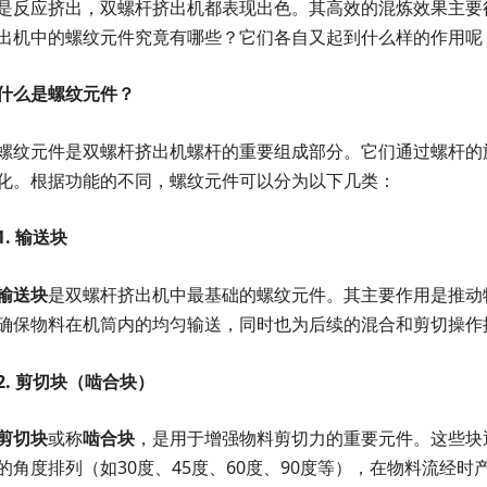
是反应挤出，双螺杆挤出机都表现出色。其高效的混炼效果主要
出机中的螺纹元件究竟有哪些？它们各自又起到什么样的作用呢
什么是螺纹元件？
螺纹元件是双螺杆挤出机螺杆的重要组成部分。它们通过螺杆的
化。根据功能的不同，螺纹元件可以分为以下几类：
1.
输送块
输送块
是双螺杆挤出机中最基础的螺纹元件。其主要作用是推动
确保物料在机筒内的均匀输送，同时也为后续的混合和剪切操作
2.
剪切块（啮合块）
剪切块
或称
啮合块
，是用于增强物料剪切力的重要元件。这些块
的角度排列（如30度、45度、60度、90度等），在物料流经