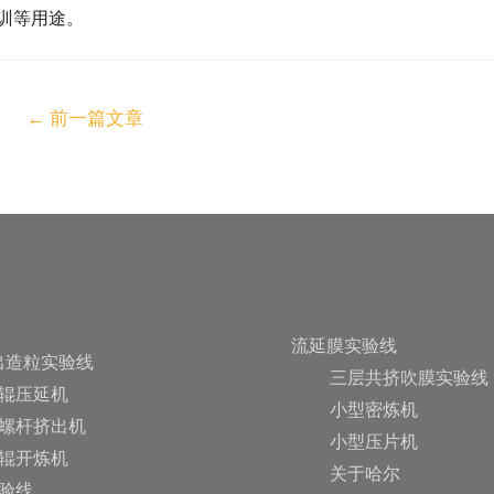
训等用途。
←
前一篇文章
流延膜实验线
出造粒实验线
三层共挤吹膜实验线
辊压延机
小型密炼机
螺杆挤出机
小型压片机
辊开炼机
关于哈尔
验线