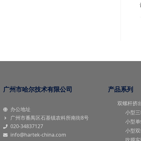
广州市哈尔技术有限公司
产品系列
双螺杆挤
办公地址
小型三
广州市番禺区石基镇农科所南街8号
小型单
020-34837127
小型双
info@hartek-china.com
吹膜实