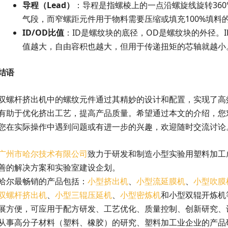
导程（Lead）
：导程是指螺棱上的一点沿螺旋线旋转36
气段，而窄螺距元件用于物料需要压缩或填充100%填料
ID/OD
比值
：ID是螺纹块的底径，OD是螺纹块的外径。I
值越大，自由容积也越大，但用于传递扭矩的芯轴就越小
结语
双螺杆挤出机中的螺纹元件通过其精妙的设计和配置，实现了高
有助于优化挤出工艺，提高产品质量。希望通过本文的介绍，您
您在实际操作中遇到问题或有进一步的兴趣，欢迎随时交流讨论
广州市哈尔技术有限公司
致力于研发和制造小型实验用塑料加工
善的解决方案和实验室建设企划。
哈尔最畅销的产品包括：
小型挤出机
、
小型流延膜机
、
小型吹膜
双螺杆挤出机
、
小型三辊压延机
、
小型密炼机
和小型双辊开炼机
展方便，可应用于配方研发、工艺优化、质量控制、创新研究、
从事高分子材料（塑料、橡胶）的研究、塑料加工业企业的产品