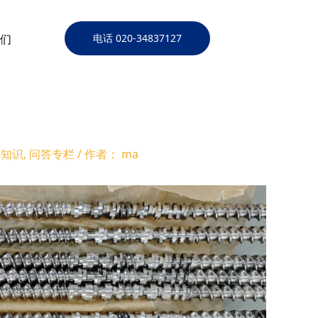
们
电话 020-34837127
小知识
,
问答专栏
/ 作者：
ma