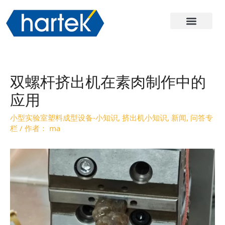
关于哈尔
产品
服务与支持
联系我们
双螺杆挤出机在素肉制作中的
应用
小型实验室塑料成型设备-小知识
,
挤出机小知识
,
新闻
,
问答专
栏
/ 作者：
ma