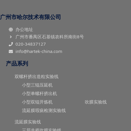
广州市哈尔技术有限公司
办公地址
广州市番禺区石基镇农科所南街8号
020-34837127
info@hartek-china.com
产品系列
双螺杆挤出造粒实验线
小型三辊压延机
小型单螺杆挤出机
小型双辊开炼机
吹膜实验线
流延膜瑕疵检测实验线
流延膜实验线
三层共挤吹膜实验线