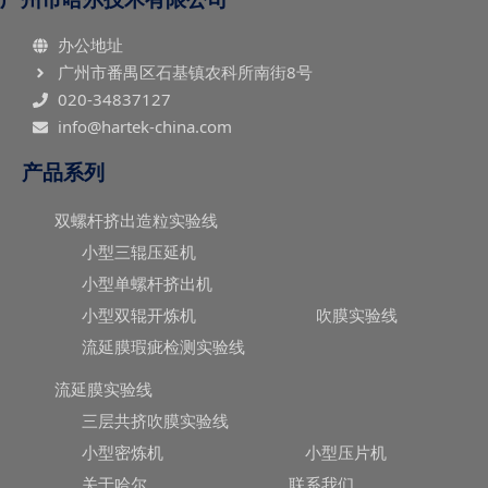
办公地址
广州市番禺区石基镇农科所南街8号
020-34837127
info@hartek-china.com
产品系列
双螺杆挤出造粒实验线
小型三辊压延机
小型单螺杆挤出机
小型双辊开炼机
吹膜实验线
流延膜瑕疵检测实验线
流延膜实验线
三层共挤吹膜实验线
小型密炼机
小型压片机
关于哈尔
联系我们