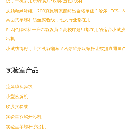
线，一机多用玩转膜片/吹膜/造粒/线材
从颗粒到纤维，200克原料就能纺出合格单丝？哈尔HTCS-16
桌面式单螺杆纺丝实验线，七大行业都在用
PLA降解材料一升温就发黄？高校课题组都在用的这台小试挤
出机
小试纺得好，上大线就翻车？哈尔锥形双螺杆让数据直通量产
实验室产品
流延膜实验线
小型密炼机
吹膜实验线
实验室双辊开炼机
实验室单螺杆挤出机